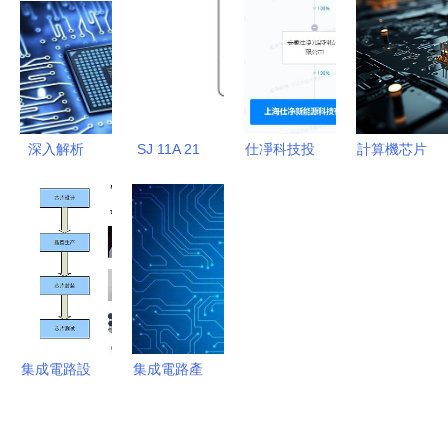
理芯片市場
長極
計與仿真深
之戰升級
度解析
深入解析
SJ 11A 21
仕凈科技投
計算機芯片
芯片制程的
集成電路時
資成立新公
與集成電路
秘密——5
間繼電器開
司，進軍集
設計 從微
納米與10納
孔尺寸及技
成電路設計
架構到微突
米的關鍵差
術要求詳解
領域
破
異
（上海上繼
科技）
集成電路設
集成電路產
計解析 從
業蓬勃發
概念到創新
展，中關村