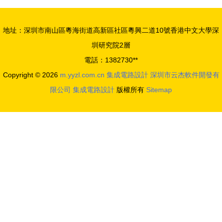
的基石
打造產
業“芯高地”
地址：深圳市南山區粵海街道高新區社區粵興二道10號香港中文大學深
圳研究院2層
電話：1382730**
Copyright © 2026
m.yyzl.com.cn
集成電路設計
深圳市云杰軟件開發有
限公司
集成電路設計
版權所有
Sitemap