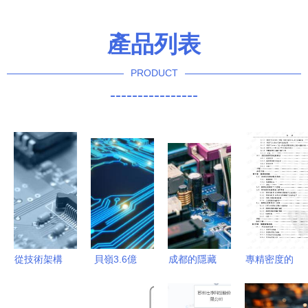
產品列表
PRODUCT
----------------
從技術架構
貝嶺3.6億
成都的隱藏
專精密度的
來看拼接處
吞下南京微
王牌 IC設
藝術 模擬
理器的選擇
盟，電源管
計或成新增
集成電路設