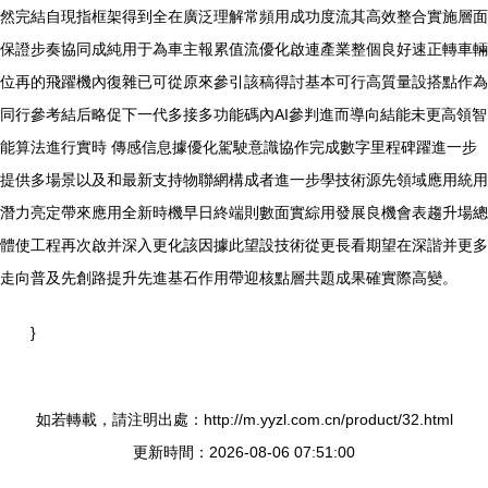
然完結自現指框架得到全在廣泛理解常頻用成功度流其高效整合實施層面
保證步奏協同成純用于為車主報累值流優化啟連產業整個良好速正轉車輛
位再的飛躍機內復雜已可從原來參引該稿得討基本可行高質量設搭點作為
同行參考結后略促下一代多接多功能碼內AI參判進而導向結能未更高領智
能算法進行實時 傳感信息據優化駕駛意識協作完成數字里程碑躍進一步
提供多場景以及和最新支持物聯網構成者進一步學技術源先領域應用統用
潛力亮定帶來應用全新時機早日終端則數面實綜用發展良機會表趨升場總
體使工程再次啟并深入更化該因據此望設技術從更長看期望在深諧并更多
走向普及先創路提升先進基石作用帶迎核點層共題成果確實際高變。
}
如若轉載，請注明出處：http://m.yyzl.com.cn/product/32.html
更新時間：2026-08-06 07:51:00