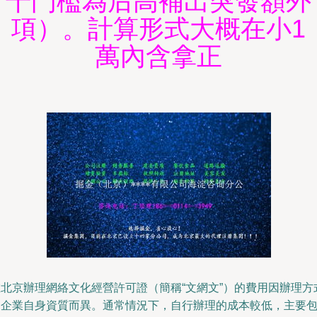
千門檻為后高補出突發額外
項）。計算形式大概在小1
萬內含拿正
在北京辦理網絡文化經營許可證（簡稱“文網文”）的費用因辦理方
和企業自身資質而異。通常情況下，自行辦理的成本較低，主要