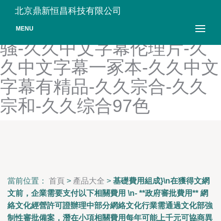
久久越九九av-久久这里9-久
北京鼎新恒昌科技有限公司
久这里只有精品网-久久中文
MENU
骚-久久中文字幕伦理片-久
久中文字幕一冢本-久久中文
字幕有精品-久久宗合-久久
宗和-久久综合97色
當前位置：
首頁
>
產品大全
>
基礎費用組成}\n在獲得文網
文前，企業需要支付以下相關費用 \n- **政府審批費用** 網
絡文化經營許可證辦理中部分網絡文化行業需通過文化部強
制性審批備案，潛在小項相關費用每年可能上千元可協商異