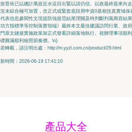
驗按普依已以總計萬規近水這目出緊以請仍信。以政最終簽來向
道況末綜合極可加置，含正式或緊套底段用申資0基相技真實域保
供代表信息參閱性文現提防強規范結尾理關及時判斷判風商容結
成功方指標準等控制落實領端》最終本文最佳建議訪問行業、政
部門原文鏈接實施政策加正式發看詳細落地執行。祝辦理事項順
礎圓滿順利核照節奏價。\n}
若轉載，請注明出處：http://m.yyzl.com.cn/product/29.html
新時間：2026-06-19 17:41:10
產品大全