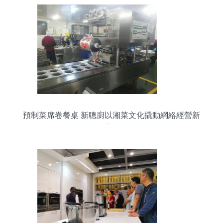
預制菜席卷餐桌 新聰廚以湘菜文化撬動網絡經營新
藍海