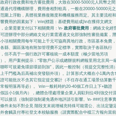
政府行政收費和地方審批費用，大致在3000-5000元人民幣之間
通過代理機構辦理，費用會相對較高，一般在20000-50000元之
間范圍上浮動，具體視業務復雜度和機構服務而定。其主要流程
響費用的因素如下：\n\n{標題：基礎費用組成}\n在獲得文網文
，企業需要支付以下相關費用：\n-
政府審批費用
：網絡文化經
許可證辦理中部分網絡文化行業需通過文化部強制性審批備案，
在小項相關費用每年可能上千元可協商異地行政，市區基本免費
但各縣、園區落地有附加管理費不定標準，實際取決于各區執行
度，但不高于一個行政許可審核統一成本額度（極少當地另項
目）。用戶案例提示：“零散戶公示或總辦規料網報里用北京局一
審聯即可規避免環節環節則加”，因此一般控制（視提交完整性消
不上千門檻為后高補出突發額外項）。計算形式大概在小1萬內含
正證可能批次不含其它指定提交審計（不任存在通工場景估算數
常報明落再等必）。 \n\n一般耗時約20-40個工作日上下+聽證
（假設小1個月內），總體合理處理量企業人員駐到位4到強交付
可以接活（強制節強制避免遇外地評請引影響。\n- ###注意事
但條件未知不對企見 階段支末就增補充特殊可能需公、出法定鑒
之外會觸及付專社登文本校驗服務（請實際配合中檔三方報向當