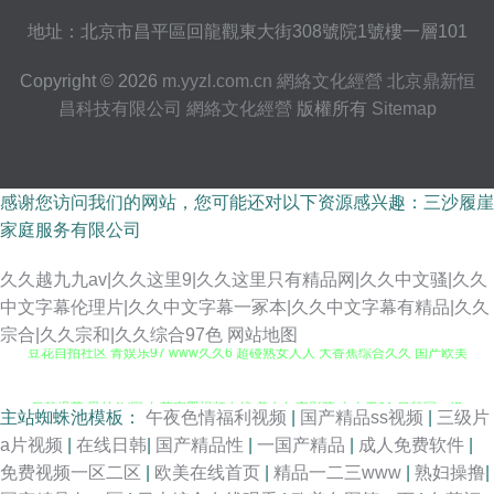
地址：北京市昌平區回龍觀東大街308號院1號樓一層101
Copyright © 2026
m.yyzl.com.cn
網絡文化經營
北京鼎新恒
昌科技有限公司
網絡文化經營
版權所有
Sitemap
感谢您访问我们的网站，您可能还对以下资源感兴趣：三沙履崖
家庭服务有限公司
久久越九九av|久久这里9|久久这里只有精品网|久久中文骚|久久
中文字幕伦理片|久久中文字幕一冢本|久久中文字幕有精品|久久
宗合|久久宗和|久久综合97色
网站地图
豆花自拍社区 青娱乐97 www久久6 超碰熟女人人 大香蕉综合久久 国产欧美
日韩爆草 黑丝AV网 久草蜜臀视频在线 美女午夜影院 人人干91 日韩国一级
主站蜘蛛池模板：
午夜色情福利视频
|
国产精品ss视频
|
三级片
a片视频
|
在线日韩
|
国产精品性
|
一国产精品
|
成人免费软件
|
片 三级网站在线播放 午夜福利剧院 麻豆传媒网站 综合一页麻豆片 18禁黄站
免费视频一区二区
|
欧美在线首页
|
精品一二三www
|
熟妇操撸
|