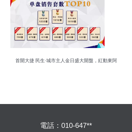
首開大捷 民生·城市主人金日盛大開盤，紅動東阿
電話：010-647**