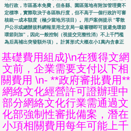
地行政，市區基本免費，但各縣、園區落地有附加管理費不
定標準，實際取決于各區執行度，但不高于一個行政許可審
核統一成本額度（極少當地另項目）。用戶案例提示 “零散
戶公示或總辦規料網報里用北京局一級審聯即可規避免環節
環節則加”，因此一般控制（視提交完整性消）不上千門檻
為后高補出突發額外項）。計算形式大概在小1萬內含拿正
基礎費用組成}\n在獲得文網
文前，企業需要支付以下相
關費用 \n- **政府審批費用**
網絡文化經營許可證辦理中
部分網絡文化行業需通過文
化部強制性審批備案，潛在
小項相關費用每年可能上千